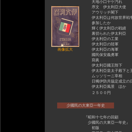
天地小口ヤケ汚れ
序文 伊太利亞大使
アウリッチ閣下
伊太利亞は何故世界戦
参加したか
輝く伊太利亞の戦績
裏切られた伊太利亞
伊太利亞の工業
伊太利亞の陸軍
画像拡大
伊太利亞の海軍
國民保安義勇軍
寫眞
伊太利亞國王陛下
伊太利亞皇太子殿下と
ムッソリーニ宰相
日獨伊防共協定成立の
伊太利亞風景 ほか
２５００円
少國民の大東亞一年史
『昭和十七年の回顧
少國民の大東亞一年史
初版