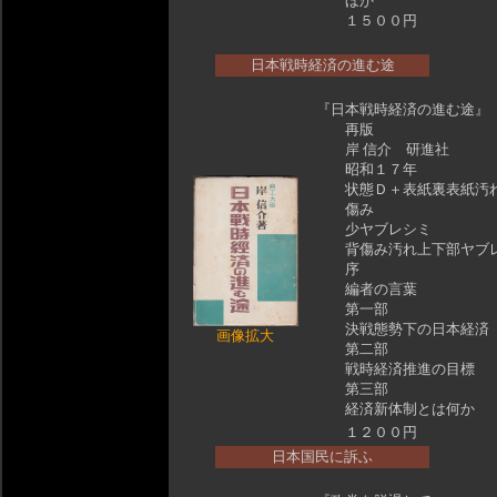
ほか
１５００円
日本戦時経済の進む途
『日本戦時経済の進む途』
再版
岸 信介 研進社
昭和１７年
状態Ｄ＋表紙裏表紙汚
傷み
少ヤブレシミ
背傷み汚れ上下部ヤブ
序
編者の言葉
第一部
決戦態勢下の日本経済
画像拡大
第二部
戦時経済推進の目標
第三部
経済新体制とは何か
１２００円
日本国民に訴ふ