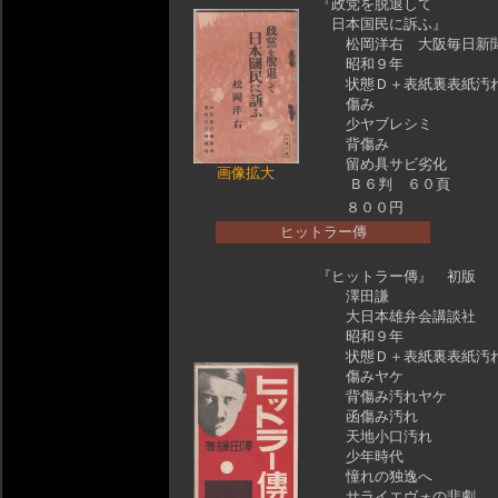
『政党を脱退して
日本国民に訴ふ』
松岡洋右 大阪毎日新
昭和９年
状態Ｄ＋表紙裏表紙汚
傷み
少ヤブレシミ
背傷み
留め具サビ劣化
画像拡大
Ｂ６判 ６０頁
８００円
ヒットラー傳
『ヒットラー傳』 初版
澤田謙
大日本雄弁会講談社
昭和９年
状態Ｄ＋表紙裏表紙汚
傷みヤケ
背傷み汚れヤケ
函傷み汚れ
天地小口汚れ
少年時代
憧れの独逸へ
サライエヴォの悲劇