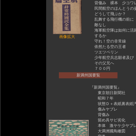
背傷み 裸本 少コワ
民間航空のほんとうの
どうして飛ぶか？
乱舞する飛行機の前に
敵なし
海軍航空隊は如何に活
するか
画像拡大
守れ！空の非常線
依然たる空の王者
ツエツペリン
少年航空兵志願者及び
その父兄へ
７００円
新満州国要覧
『新満州国要覧』
東京朝日新聞社
昭和７年
状態Ｄ＋表紙裏表紙
傷みヤブレ
背傷み
留め具サビ劣化
本体 激ヤケ少ヤブ
大満洲國鳥瞰図