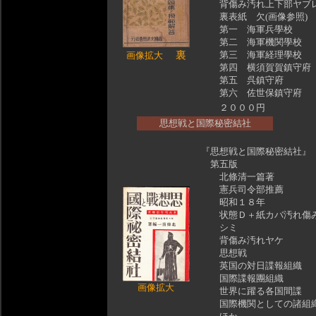
背傷み汚れ上下部ヤブ
裏表紙 欠(画像参照)
第一 海軍兵學校
第二 海軍機関學校
裏
第三 海軍経理學校
画像拡大
第四 横須賀賀鎮守府
第五 呉鎮守府
第六 佐世保鎮守府
２０００円
思想戦と国際秘密結社
『思想戦と国際秘密結社』
第五版
北條清一篇著
憲兵司令部推薦
昭和１８年
状態Ｄ＋紙カバ汚れ傷
シミ
背傷み汚れヤケ
思想戦
英国の対日諜報組織
国際諜報團組織
画像拡大
世界に躍る各国間諜
国際機関としての諸