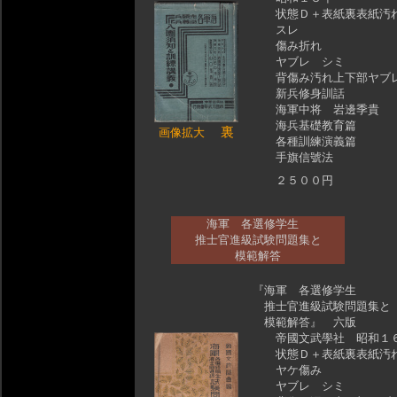
状態Ｄ＋表紙裏表紙汚
スレ
傷み折れ
ヤブレ シミ
背傷み汚れ上下部ヤブ
新兵修身訓話
海軍中将 岩邊季貴
海兵基礎教育篇
裏
画像拡大
各種訓練演義篇
手旗信號法
２５００円
海軍 各選修学生
推士官進級試験問題集と
模範解答
『海軍 各選修学生
推士官進級試験問題集と
模範解答』 六版
帝國文武學社 昭和１
状態Ｄ＋表紙裏表紙汚
ヤケ傷み
ヤブレ シミ