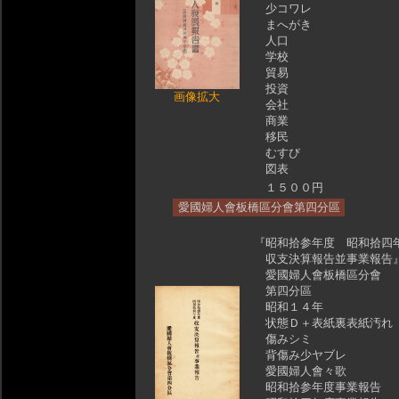
少コワレ
まへがき
人口
学校
貿易
投資
画像拡大
会社
商業
移民
むすび
図表
１５００円
愛國婦人會板橋區分會第四分區
『昭和拾参年度 昭和拾四
収支決算報告並事業報告
愛國婦人會板橋區分會
第四分區
昭和１４年
状態Ｄ＋表紙裏表紙汚れ
傷みシミ
背傷み少ヤブレ
愛國婦人會々歌
昭和拾参年度事業報告