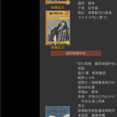
蔵印 裸本
画像拡大
下巻 征空篇
附記 海軍航空の發達
３０００円(二冊で)
画像拡大
田雄蔵中佐
藤
『空の英雄 藤田雄蔵中
初版
森川 肇 昭和書房
昭和１４年
状態Ｄ＋表紙裏表紙汚れ
傷み折れ傷
背傷み 裸本
本体 天地小口汚れヤケ
中佐を偲ぶ寫眞
序文
陸軍航空総監兼陸軍航空
本部長 東條英機