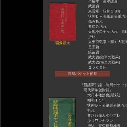
平櫛孝 富永謙吾
武藤貞一
東雲堂 昭和１８年
状態Ｄ＋表紙裏表紙汚
傷み折れ
背痛み汚れ
天地小口ヤケ汚れ 蔵
折込
大東亞戰爭・輝く大戰
画像拡大
皇室篇
銃後篇
武力篇(陸軍の戰果)
武力篇(海軍の戰果)
２５００円
時局ポケット便覧
『新語新知識 時局ポケッ
現代新年號附録』
大日本雄辨會講談社
昭和１５年
状態Ｄ＋表紙裏表紙汚れ
折れ
背汚れ痛み少ヤブレ
少コワレヤブレ
折込 東亞現勢地圖