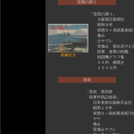
皇國の護り
『皇国の護り』
大阪朝日新聞社
昭和９年
状態Ｄ＋表紙裏表紙
傷み
少ヤブレ
背傷み 留め具サビ
陸軍、海軍の戦艦、
画像拡大
戦闘機グラフ集
Ａ５判 横開き
１５００円
美術
『美術 第四號
陸軍作戦記録画』
日本美術出版株式会
昭和１９年
状態Ｄ＋表紙裏表紙汚
ヤケ
傷み
背傷みヤブレ