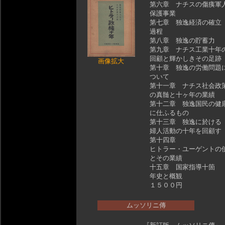
第六章 ナチスの傷痍軍
保護事業
第七章 独逸経済の確立
過程
第八章 独逸の貯蓄力
第九章 ナチス工業十年
回顧と輝かしきその足跡
画像拡大
第十章 独逸の労働問題
ついて
第十一章 ナチス社会政
の真髄と十ヶ年の業績
第十二章 独逸国民の健
に仕ふるもの
第十三章 独逸に於ける
婦人活動の十年を回顧す
第十四章
ヒトラー・ユーゲントの
とその業績
十五章 国家指導十箇
年史と概観
１５００円
ムッソリニ傳