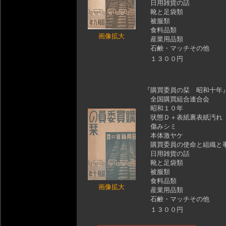
日用雑貨の話
靴と足袋類
被服類
食料品類
画像拡大
産業用品類
石鹸・マッチその他
１３００円
『購買委員の栞 昭和十年
全国購買組合連合会
昭和１０年
状態Ｄ＋表紙裏表紙汚れ
傷みシミ
本体激ヤケ
購買委員の使命と組織と
日用雑貨の話
靴と足袋類
被服類
食料品類
画像拡大
産業用品類
石鹸・マッチその他
１３００円