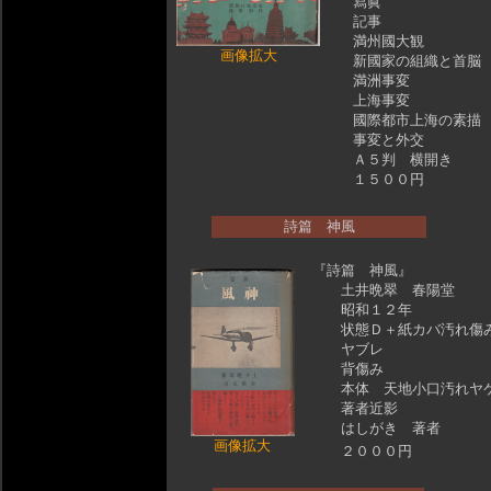
寫眞
記事
満州國大観
画像拡大
新國家の組織と首脳
満洲事変
上海事変
國際都市上海の素描
事変と外交
Ａ５判 横開き
１５００円
詩篇 神風
『詩篇 神風』
土井晩翠 春陽堂
昭和１２年
状態Ｄ＋紙カバ汚れ傷
ヤブレ
背傷み
本体 天地小口汚れヤ
著者近影
はしがき 著者
画像拡大
２０００円