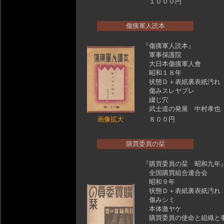
１０００円
傷痍軍人読本
『傷痍軍人読本』
軍事保護院
大日本傷痍軍人會
昭和１８年
状態Ｄ＋表紙裏表紙汚れ
傷みスレヤブレ
綴じ穴
武士道の発展 中村孝也
画像拡大
８００円
購買委員の栞
『購買委員の栞 昭和九年
全国購買組合連合会
昭和９年
状態Ｄ＋表紙裏表紙汚れ
傷みシミ
本体激ヤケ
購買委員の使命と組織と