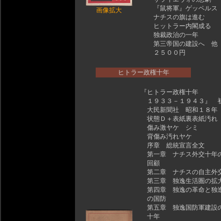
『鼠将軍』ゲッペルス
画像拡大
ナチスの旗は進む
ヒットラー内閣成る
独裁政治の一年
第三帝国の建設へ 他
２５００円
ヒトラー政権十年
『ヒトラー政権十年
１９３３－１９４３』 
大民新聞社 昭和１８年
状態Ｄ＋表紙裏表紙汚れ
傷み激ヤケ シミ
背傷み汚れヤケ
序章 総統宣言全文
第一章 ナチス外交十年
回顧
第二章 ナチスの自主外
第三章 独逸生活圏の拡
第四章 独逸の革命と独
の国防
第五章 独逸国防軍建設
十年