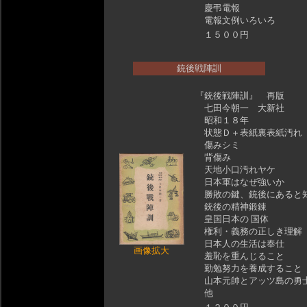
慶弔電報
電報文例いろいろ
１５００円
銃後戦陣訓
『銃後戦陣訓』 再版
七田今朝一 大新社
昭和１８年
状態Ｄ＋表紙裏表紙汚れ
傷みシミ
背傷み
天地小口汚れヤケ
日本軍はなぜ強いか
勝敗の鍵、銃後にあると
銃後の精神鍛錬
皇国日本の 国体
権利・義務の正しき理解
日本人の生活は奉仕
画像拡大
羞恥を重んじること
勤勉努力を養成すること
山本元帥とアッツ島の
他