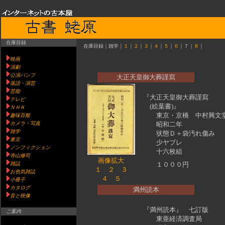
在庫目録
在庫目録｜雑学｜
１
｜
２
｜
３
｜
４
｜
５
｜
６
｜７｜
８
｜
映画
演劇
公演パンフ
大正天皇御大葬謹寫
落語・演芸
芸能
『大正天皇御大葬謹寫
テレビ
(絵葉書)』
ＮＨＫ
東京・京橋 中村興文
趣味百般
カメラ・写真
昭和二年
雑学
状態Ｄ＋袋汚れ傷み
東京
少ヤブレ
ノンフィクション
十六枚組
寺山修司
画像拡大
雑誌
１０００円
１
２
３
お色気雑誌
４
５
小冊子
カタログ
満州読本
音と映像
『満州読本』 七訂版
ご案内
東亜経済調査局