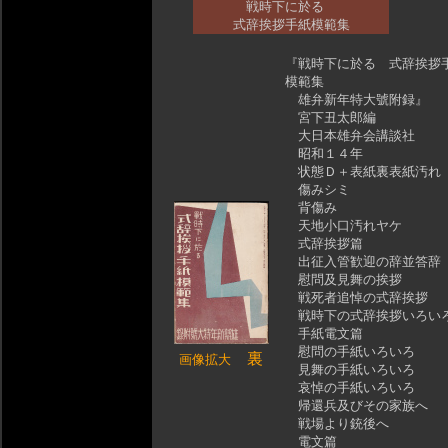
戦時下に於る
式辞挨拶手紙模範集
『戦時下に於る 式辞挨拶
模範集
雄弁新年特大號附録』
宮下丑太郎編
大日本雄弁会講談社
昭和１４年
状態Ｄ＋表紙裏表紙汚れ
傷みシミ
背傷み
天地小口汚れヤケ
式辞挨拶篇
出征入管歓迎の辞並答辞
慰問及見舞の挨拶
戦死者追悼の式辞挨拶
戦時下の式辞挨拶いろい
手紙電文篇
慰問の手紙いろいろ
裏
画像拡大
見舞の手紙いろいろ
哀悼の手紙いろいろ
帰還兵及びその家族へ
戦場より銃後へ
電文篇