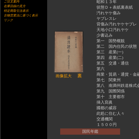
昭和１３年
ご注文案内
在庫目録の見方
状態Ｄ＋表紙裏表紙
特定商取引法表示
汚れヤケ傷み
古物営業法に基づく表示
ヤブレスレ
リンク
背傷み汚れヤケヤブレ
天地小口汚れヤケ
少書込み
第一 国勢概観
第二 国内住民の状態
第三 産業(一)
第四 産業(二)
第五 交通・通信
第六
商業・貿易・通貨・金
裏
画像拡大
第七 関東州
第八 南満州鉄道株式
第九 国際関係
第十 主要都市
挿入寫眞
國都の威容
此処に住む人々
交通機関
１５００円
国民年鑑