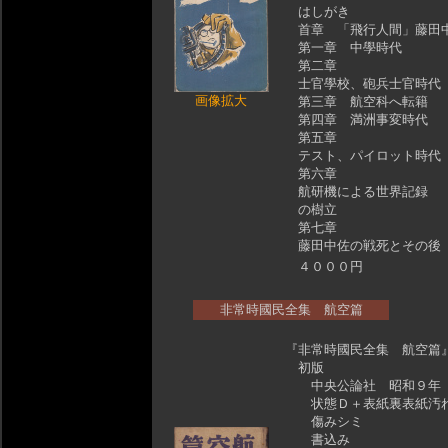
はしがき
首章 「飛行人間」藤田
第一章 中學時代
第二章
士官學校、砲兵士官時代
画像拡大
第三章 航空科へ転籍
第四章 満洲事変時代
第五章
テスト、パイロット時代
第六章
航研機による世界記録
の樹立
第七章
藤田中佐の戦死とその後
４０００円
非常時國民全集 航空篇
『非常時國民全集 航空篇
初版
中央公論社 昭和９年
状態Ｄ＋表紙裏表紙汚
傷みシミ
書込み