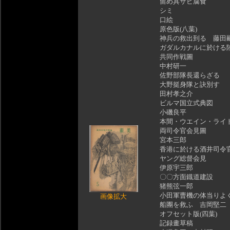
留め具サビ腐食
シミ
口絵
原色版(八葉)
神兵の救出到る 藤田
ガダルカナルに於ける
共同作戦圖
中村研一
佐野部隊長還らざる
大野挺身隊と訣別す
田村孝之介
ビルマ国立式典図
小磯良平
本間・ウエイン・ライ
両司令官会見圖
宮本三郎
香港に於ける酒井司令
ヤング総督会見
伊原宇三郎
〇〇方面鐡道建設
猪熊弦一郎
小田軍曹機の体当りよ
画像拡大
船團を救ふ 吉岡堅二
オフセット版(四葉)
記録畫草稿