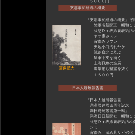
５０００円
支那事変経過の概要
『支那事変経過の概要』 初
陸軍省新聞班 昭和１
状態Ｄ＋表紙裏表紙汚
ヤケ傷みスレ
背傷みヤブレ
天地小口汚れヤケ
戦線察北に及ぶ
皇軍中支を衝く
上海戦線の進展
画像拡大
進撃忽ち堅塁を抜く
１５００円
日本人發展報告書
『日本人發展報告書
満洲國建國四周年記念
満日時局叢書第一輯』
満洲日日新聞社 昭和１
状態Ｄ＋表紙裏表紙汚れ
シミ
背傷み 留め具サビ劣化