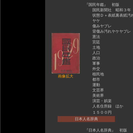
『国民年鑑』 初版
国民新聞社 昭和３年
状態Ｄ＋表紙裏表紙汚
ヤケ
傷みヤブレ
背傷み汚れヤケヤブレ
憲法
宮廷
土地
人口
政治
軍事
外交
植民地
画像拡大
都市
運動
文芸界
美術界
演芸・娯楽
人名住所録 ほか
１５００円
日本人名辞典
『日本人名辞典』 初版