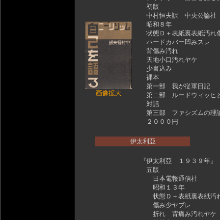
初版
中村恒夫訳 中央公論社
昭和８年
状態Ｄ＋表紙裏表紙汚れ
ハードカバー凹みスレ
背傷み汚れ
天地小口汚れヤケ
少書込み
裸本
第一部 我が従軍日記
画像拡大
第二部 ルードウィッヒ
対話
第三部 ファシズムの理
２０００円
伊太利亞
『伊太利亞 １９３９年
五版
日本電報通信社
昭和１３年
状態Ｄ＋表紙裏表紙汚
傷み少ヤブレ
折れ 背痛み汚れヤケ