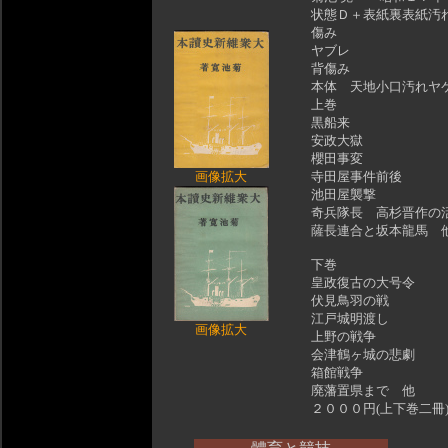
状態Ｄ＋表紙裏表紙汚
傷み
ヤブレ
背傷み
本体 天地小口汚れヤ
上巻
黒船来
安政大獄
櫻田事変
画像拡大
寺田屋事件前後
池田屋襲撃
奇兵隊長 高杉晋作の
薩長連合と坂本龍馬 
下巻
皇政復古の大号令
伏見鳥羽の戦
江戸城明渡し
画像拡大
上野の戦争
会津鶴ヶ城の悲劇
箱館戦争
廃藩置県まで 他
２０００円(上下巻二冊