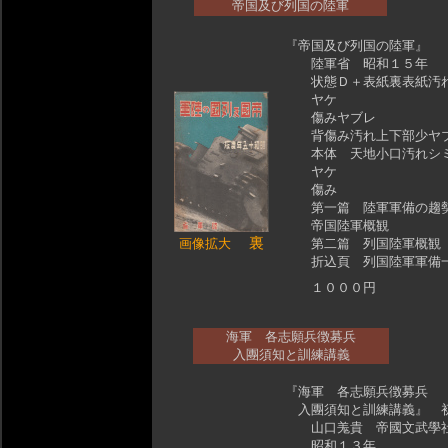
帝国及び列国の陸軍
『帝国及び列国の陸軍』
陸軍省 昭和１５年
状態Ｄ＋表紙裏表紙汚
ヤケ
傷みヤブレ
背傷み汚れ上下部少ヤ
本体 天地小口汚れシ
ヤケ
傷み
第一篇 陸軍軍備の趨
帝国陸軍概観
裏
画像拡大
第二篇 列国陸軍概観
折込頁 列国陸軍軍備
１０００円
海軍 各志願兵徴募兵
入團須知と訓練講義
『海軍 各志願兵徴募兵
入團須知と訓練講義』 
山口羗貴 帝國文武學
昭和１３年