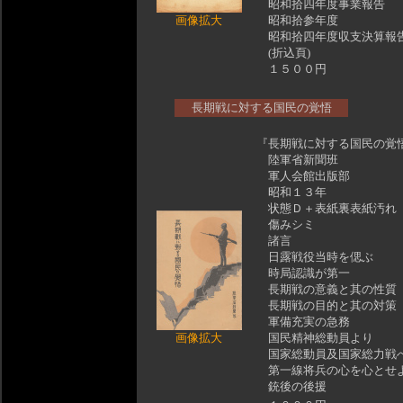
昭和拾四年度事業報告
画像拡大
昭和拾参年度
昭和拾四年度収支決算報
(折込頁)
１５００円
長期戦に対する国民の覚悟
『長期戦に対する国民の覚
陸軍省新聞班
軍人会館出版部
昭和１３年
状態Ｄ＋表紙裏表紙汚れ
傷みシミ
諸言
日露戦役当時を偲ぶ
時局認識が第一
長期戦の意義と其の性質
長期戦の目的と其の対策
軍備充実の急務
画像拡大
国民精神総動員より
国家総動員及国家総力戦
第一線将兵の心を心とせ
銃後の後援