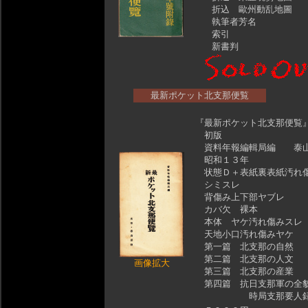
折込 歐州動乱地圖
執筆者芳名
索引
新書判
最新ポケット北支那便覧
『最新ポケット北支那便
初版
資料年報編輯局編 泰
昭和１３年
状態Ｄ＋表紙裏表紙汚れ
シミスレ
背傷み上下部ヤブレ
カバ欠 裸本
本体 ヤケ汚れ傷みスレ
天地小口汚れ傷みヤケ
第一篇 北支那の自然
第二篇 北支那の人文
画像拡大
第三篇 北支那の産業
第四篇 抗日支那軍の全
時局支那要人