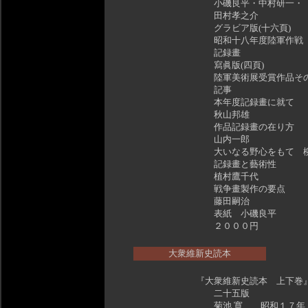
小磯良平・中村研一・
田村孝之介
グラビア版(十六頁)
昭和十八年度陸軍作戦
記録畫
寫眞版(四頁)
陸軍美術展受賞作品そ
記事
本年度記録畫に就て
秋山邦雄
作品記録畫の在り方
山内一郎
大いなる野心をもて 柳
記録畫と藝術性
植村鷹千代
戦争畫製作の要点
藤田嗣治
表紙 小磯良平
２０００円
大衆維新史読本
『大衆維新史読本 上下巻
二十五版
菊池 寛 昭和１７年