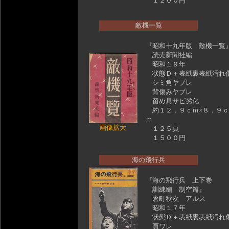
１２００円
敵機一覧
『昭和十九年版 敵機一覧
読売新聞社編
昭和１９年
状態Ｄ＋表紙裏表紙汚れ
シミ角ヤブレ
背傷みヤブレ
留め具サビ劣化
約１２．９ｃｍ×８．９ｃ
ｍ
画像拡大
１２５頁
１５００円
海の飛行兵
『海の飛行兵 上下巻
訓練編 制空篇』
倉町秋次 アルス
昭和１７年
状態Ｄ＋表紙裏表紙汚れ
頁ワレ