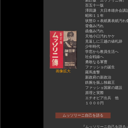
『新訂版 ムッソリニ傳
百五十一版
澤田謙 大日本雄弁会講
昭和１１年
状態Ｄ＋表紙裏表紙汚れ
背傷み汚れ
函傷み汚れ
天地小口汚れヤケ
見返しに三越の値札跡
少年時代
学窓から教員生活へ
社会戦線へ
勇敢なる軍曹
ファッショの誕生
画像拡大
羅馬進撃
新政府の新政治
鉄腕を振ふ独裁王
ファッショ国家の建設
原理と実際
エチオピア出兵 他
１０００円
ムッソリーニ自己を語る
『ムッソリーニ自己を語る