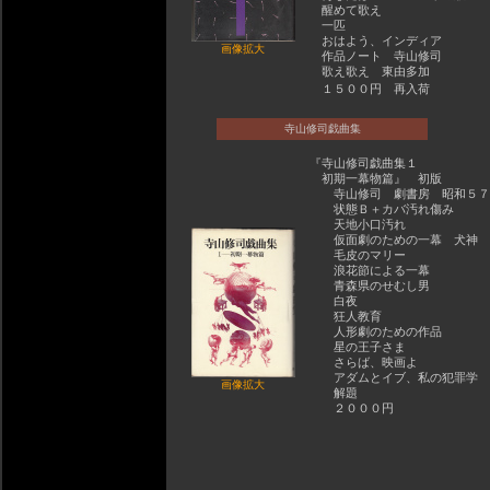
醒めて歌え
一匹
おはよう、インディア
画像拡大
作品ノート 寺山修司
歌え歌え 東由多加
１５００円 再入荷
寺山修司戯曲集
『寺山修司戯曲集１
初期一幕物篇』 初版
寺山修司 劇書房 昭和５７
状態Ｂ＋カバ汚れ傷み
天地小口汚れ
仮面劇のための一幕 犬神
毛皮のマリー
浪花節による一幕
青森県のせむし男
白夜
狂人教育
人形劇のための作品
星の王子さま
さらば、映画よ
アダムとイブ、私の犯罪学
画像拡大
解題
２０００円