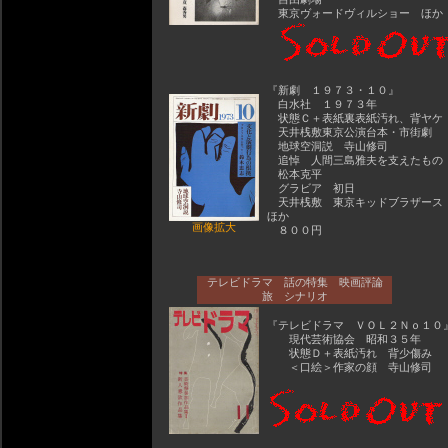
東京ヴォードヴィルショー ほか
『新劇 １９７３・１０』
白水社 １９７３年
状態Ｃ＋表紙裏表紙汚れ、背ヤケ
天井桟敷東京公演台本・市街劇
地球空洞説 寺山修司
追悼 人間三島雅夫を支えたもの
松本克平
グラビア 初日
天井桟敷 東京キッドブラザー
ほか
画像拡大
８００円
テレビドラマ 話の特集 映画評論
旅 シナリオ
『テレビドラマ ＶＯＬ２Ｎｏ１０
現代芸術協会 昭和３５年
状態Ｄ＋表紙汚れ 背少傷み
＜口絵＞作家の顔 寺山修司