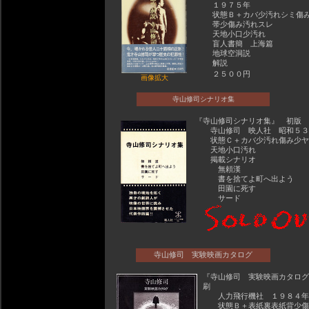
１９７５年
状態Ｂ＋カバ少汚れシミ傷
帯少傷み汚れスレ
天地小口少汚れ
盲人書簡 上海篇
地球空洞説
解説
２５００円
画像拡大
寺山修司シナリオ集
『寺山修司シナリオ集』 初版
寺山修司 映人社 昭和５３
状態Ｃ＋カバ少汚れ傷み少ヤ
天地小口汚れ
掲載シナリオ
無頼漢
書を捨てよ町へ出よう
田園に死す
サード
寺山修司 実験映画カタログ
『寺山修司 実験映画カタログ
刷
人力飛行機社 １９８４年
状態Ｂ＋表紙裏表紙背少傷