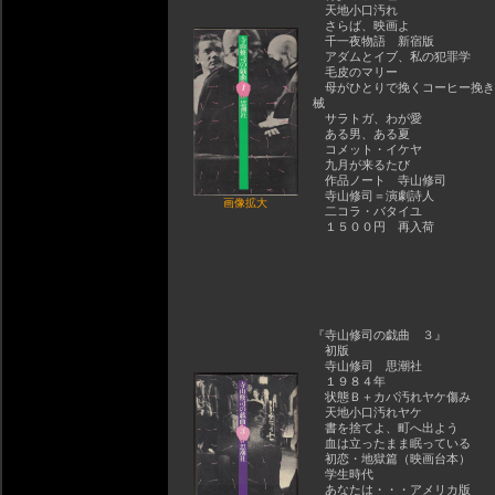
天地小口汚れ
さらば、映画よ
千一夜物語 新宿版
アダムとイブ、私の犯罪学
毛皮のマリー
母がひとりで挽くコーヒー挽き
械
サラトガ、わが愛
ある男、ある夏
コメット・イケヤ
九月が来るたび
作品ノート 寺山修司
寺山修司＝演劇詩人
画像拡大
二コラ・バタイユ
１５００円 再入荷
『寺山修司の戯曲 ３』
初版
寺山修司 思潮社
１９８４年
状態Ｂ＋カバ汚れヤケ傷み
天地小口汚れヤケ
書を捨てよ、町へ出よう
血は立ったまま眠っている
初恋・地獄篇（映画台本）
学生時代
あなたは・・・アメリカ版