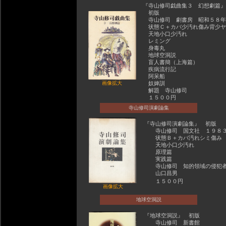
『寺山修司戯曲集３ 幻想劇篇
初版
寺山修司 劇書房 昭和５８年
状態Ｃ＋カバ少汚れ傷み背少ヤ
天地小口少汚れ
レミング
身毒丸
地球空洞説
盲人書簡（上海篇）
疾病流行記
阿呆船
画像拡大
奴婢訓
解題 寺山修司
１５００円
寺山修司演劇論集
『寺山修司演劇論集』 初版
寺山修司 国文社 １９８
状態Ｂ＋カバ汚れシミ傷み
天地小口少汚れ
原理篇
実践篇
寺山修司 知的領域の侵犯
山口昌男
１５００円
画像拡大
地球空洞説
『地球空洞説』 初版
寺山修司 新書館