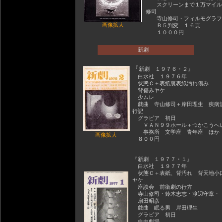
スクリーンまで１万マイル
修司
寺山修司・フィルモグラフ
画像拡大
Ｂ５判変 １６頁
１０００円
新劇
『
新劇 １９７６・２』
白水社 １９７６年
状態Ｃ＋表紙裏表紙汚れ傷み
背傷みヤケ
少ムレ
戯曲 寺山修司＋岸田理生 疾病
行記
グラビア 初日
ＶＡＮ９９ホール＋つかこうへ
事務所 文学座 青年座 ほか
画像拡大
８００円
『新劇 １９７７・１』
白水社 １９７７年
状態Ｃ＋表紙、背汚れ 背天地小
ヤケ
座談会 前衛劇の行方
寺山修司・鈴木忠志・渡辺守章・
扇田昭彦
戯曲 眠る男 岸田理生
グラビア 初日
自由劇場