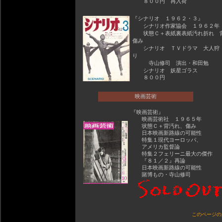
８００円 再入荷
『シナリオ １９６２・３』
シナリオ作家協会 １９６２年
状態Ｃ＋表紙裏表紙汚れ折れ 
傷み
シナリオ ＴＶドラマ 大人狩
り
寺山修司 演出・和田勉
シナリオ 妖星ゴラス
８００円
映画芸術
『映画芸術』
映画芸術社 １９６５年
状態Ｃ＋背汚れ、傷み
日本映画新路線の可能性
特集１現代ヨーロッパ、
アメリカ監督論
特集２フェリーニ最大の傑作
『８１／２』再論
日本映画新路線の可能性
賭博もの・寺山修司
このページの