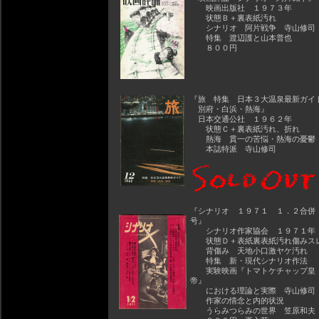
映画出版社 １９７３年
状態Ｂ＋裏表紙汚れ
シナリオ 阿片戦争 寺山修司
特集 渡辺護と山本普也
８００円
『旅 特集 日本３大温泉最新ガイ
別府・白浜・熱海』
日本交通公社 １９６２年
状態Ｃ＋裏表紙汚れ、折れ
熱海 貫一の苦悩・熱海の憂鬱
本誌特派 寺山修司
『シナリオ １９７１ １．２合併
号』
シナリオ作家協会 １９７１年
状態Ｄ＋表紙裏表紙汚れ傷みス
背傷み 天地小口激ヤケ汚れ
特集 新・現代シナリオ作法
実験映画『トマトケチャップ皇
帝』
における理論と実際 寺山修司
作家の情念と内的状況
うらみつらみの世界 笠原和夫