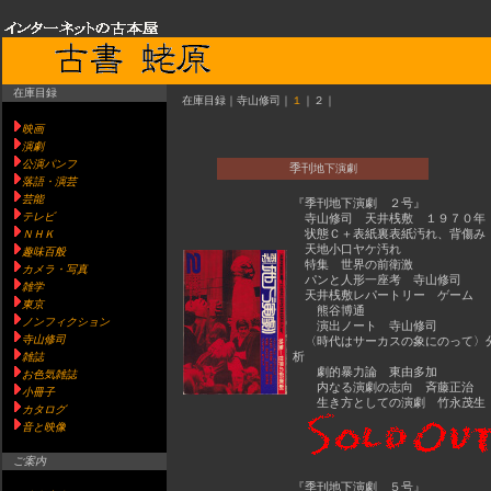
在庫目録
在庫目録｜寺山修司｜
１
｜２｜
映画
演劇
公演パンフ
季刊
地下演劇
落語・演芸
芸能
『季刊地下演劇 ２号』
テレビ
寺山修司 天井桟敷 １９７０年
状態Ｃ＋表紙裏表紙汚れ、背傷み
ＮＨＫ
天地小口ヤケ汚れ
趣味百般
特集 世界の前衛激
カメラ・写真
パンと人形一座考 寺山修司
雑学
天井桟敷レパートリー ゲーム
東京
熊谷博通
ノンフィクション
演出ノート 寺山修司
寺山修司
〈時代はサーカスの象にのって〉
析
雑誌
劇的暴力論 東由多加
お色気雑誌
内なる演劇の志向 斉藤正治
小冊子
生き方としての演劇 竹永茂生
カタログ
音と映像
ご案内
『季刊地下演劇 ５号』