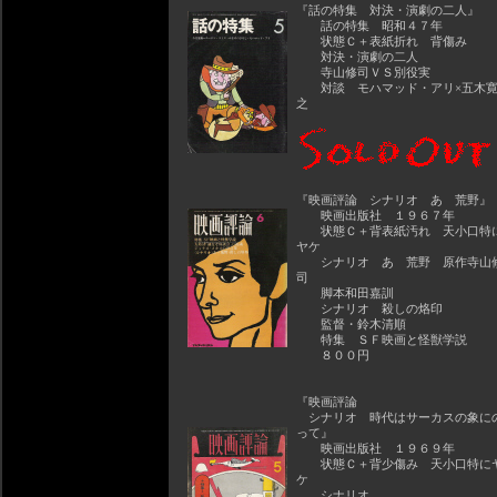
『話の特集 対決・演劇の二人』
話の特集 昭和４７年
状態Ｃ＋表紙折れ 背傷み
対決・演劇の二人
寺山修司ＶＳ別役実
対談 モハマッド・アリ×五木
之
『映画評論 シナリオ あゝ荒野』
映画出版社 １９６７年
状態Ｃ＋背表紙汚れ 天小口特
ヤケ
シナリオ あゝ荒野 原作寺山
司
脚本和田嘉訓
シナリオ 殺しの烙印
監督・鈴木清順
特集 ＳＦ映画と怪獣学説
８００円
『映画評論
シナリオ 時代はサーカスの象に
って』
映画出版社 １９６９年
状態Ｃ＋背少傷み 天小口特に
ケ
シナリオ