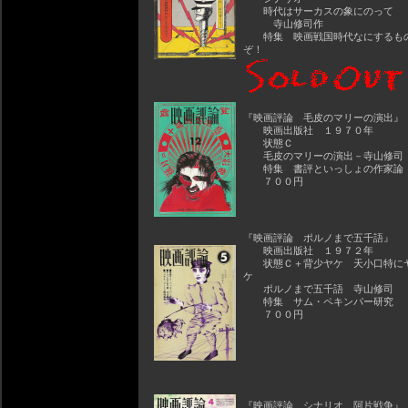
時代はサーカスの象にのって
寺山修司作
特集 映画戦国時代なにするも
ぞ！
『映画評論 毛皮のマリーの演出』
映画出版社 １９７０年
状態Ｃ
毛皮のマリーの演出－寺山修司
特集 書評といっしょの作家論
７００円
『映画評論 ポルノまで五千語』
映画出版社 １９７２年
状態Ｃ＋背少ヤケ 天小口特に
ケ
ポルノまで五千語 寺山修司
特集 サム・ペキンパー研究
７００円
『映画評論 シナリオ 阿片戦争』