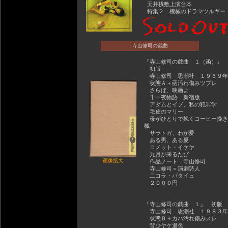
天井桟敷上演台本
特集２ 機械のドラマツルギー
寺山修司の戯曲
『寺山修司の戯曲 １（函）』
初版
寺山修司 思潮社 １９６９年
状態Ａ＋函汚れ傷みツブレ
さらば、映画よ
千一夜物語 新宿版
アダムとイブ、私の犯罪学
毛皮のマリー
母がひとりで挽くコーヒー挽き
械
サラトガ、わが愛
ある男、ある夏
コメット・イケヤ
九月が来るたび
画像拡大
作品ノート 寺山修司
寺山修司＝演劇詩人
二コラ・バタイュ
２０００円
『寺山修司の戯曲 １』 初版
寺山修司 思潮社 １９８３年
状態Ｂ＋カバ汚れ傷みスレ
背少ヤケ退色