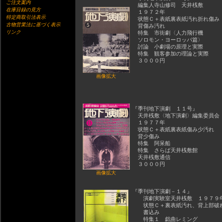
ご注文案内
編集人寺山修司 天井桟敷
在庫目録の見方
１９７２年
特定商取引法表示
状態Ｃ＋表紙裏表紙汚れ折れ傷み
古物営業法に基づく表示
背傷み汚れ
リンク
特集 市街劇〈人力飛行機
ソロモン・ヨーロッパ篇〉
討論 小劇場の原理と実際
特集 観客参加の理論と実際
３０００円
画像拡大
『季刊地下演劇 １１号』
天井桟敷〈地下演劇〉編集委員
１９７７年
状態Ｃ＋表紙裏表紙傷み少汚れ
背少傷み
特集 阿呆船
特集 さらば天井桟敷館
天井桟敷通信
３０００円
画像拡大
『季刊地下演劇－１４』
演劇実験室天井桟敷 １９７９
状態Ｃ＋裏表紙汚れ、背上部破
書込み
特集１ 戯曲レミング